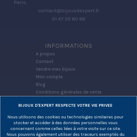
Paris.
contact@bijouxdexpert.fr
01 47 05 80 86
INFORMATIONS
A propos
Contact
Vendre mes bijoux
Mon compte
Blog
Conditions générales de vente
Politique de confidentialité
BIJOUX D'EXPERT RESPECTE VOTRE VIE PRIVEE
Nous utilisons des cookies ou technologies similaires pour
stocker et accéder à des données personnelles vous
RÉSEAUX SOCIAUX
concernant comme celles liées à votre visite sur ce site.
Nous pouvons également utiliser des traceurs exemptés du