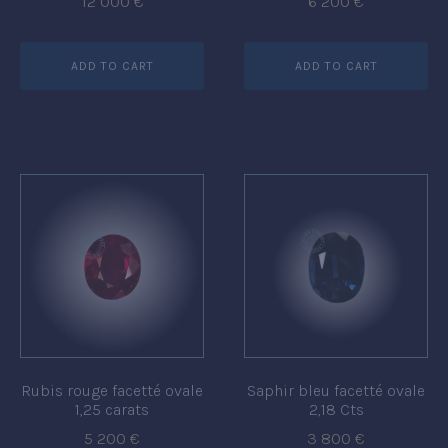
12 000
€
6 200
€
ADD TO CART
ADD TO CART
Rubis rouge facetté ovale
Saphir bleu facetté ovale
1,25 carats
2,18 Cts
5 200
€
3 800
€